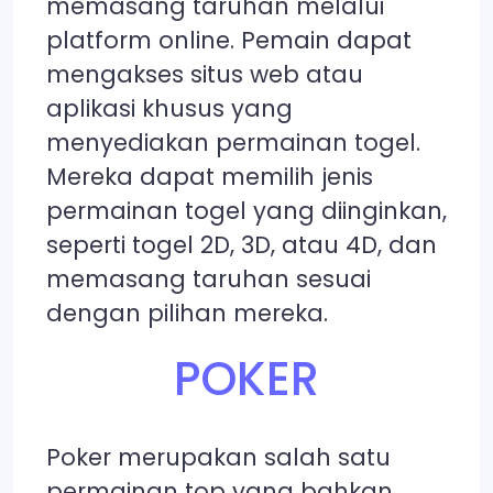
memasang taruhan melalui
platform online. Pemain dapat
mengakses situs web atau
aplikasi khusus yang
menyediakan permainan togel.
Mereka dapat memilih jenis
permainan togel yang diinginkan,
seperti togel 2D, 3D, atau 4D, dan
memasang taruhan sesuai
dengan pilihan mereka.
POKER
Poker merupakan salah satu
permainan top yang bahkan