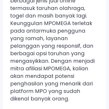
berbagai jenis judi online
termasuk taruhan olahraga,
togel dan masih banyak lagi.
Keunggulan MPOMEGA terletak
pada antarmuka pengguna
yang ramah, layanan
pelanggan yang responsif, dan
berbagai opsi taruhan yang
mengasyikkan. Dengan menjadi
mitra afiliasi MPOMEGA, kalian
akan mendapat potensi
penghasilan yang menarik dari
platform MPO yang sudah
dikenal banyak orang.