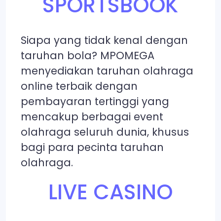
SPORTSBOOK
Siapa yang tidak kenal dengan
taruhan bola? MPOMEGA
menyediakan taruhan olahraga
online terbaik dengan
pembayaran tertinggi yang
mencakup berbagai event
olahraga seluruh dunia, khusus
bagi para pecinta taruhan
olahraga.
LIVE CASINO